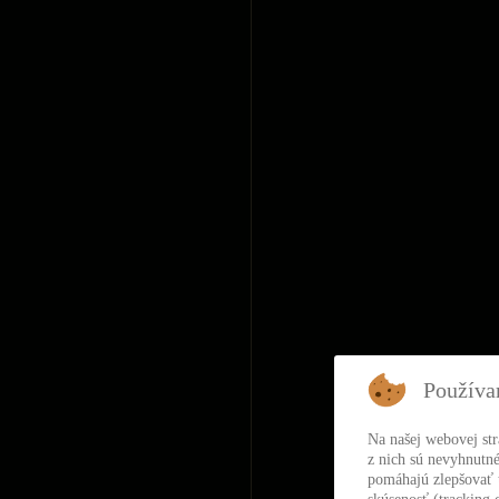
Používa
Na našej webovej st
z nich sú nevyhnutné
pomáhajú zlepšovať t