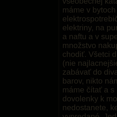
všeobecnej kata
máme v bytoch 
elektrospotrebi
elektriny, na p
a naftu a v sup
množstvo nakup
chodiť. Všetci 
(nie najlacnejš
zabávať do diva
barov, nikto n
máme čítať a s 
dovolenky k mo
nedostanete, k
vypredané. Je