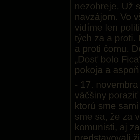
nezohreje. Už s
navzájom. Vo v
vidíme len polit
tých za a proti
a proti čomu. D
„Dosť bolo Fica“
pokoja a aspoň 
- 17. novembra 
väčšiny poraziť 
ktorú sme sami t
sme sa, že za 
komunisti, aj za
predstavovali ži