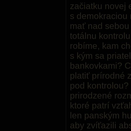
začiatku novej 
s demokraciou
mať nad sebou 
totálnu kontrol
robíme, kam ch
s kým sa priate
bankovkami? Ch
platiť prírodné 
pod kontrolou?
prirodzené roz
ktoré patrí vzť
len panským h
aby zvíťazili a