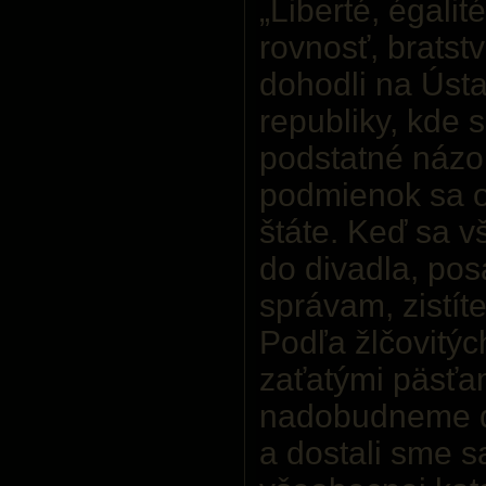
„Liberté, égalité
rovnosť, brats
dohodli na Úst
republiky, kde 
podstatné názo
podmienok sa o
štáte. Keď sa v
do divadla, pos
správam, zistíte
Podľa žlčovitýc
zaťatými päsťa
nadobudneme do
a dostali sme s