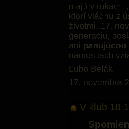
majú v rukách „
ktorí vládnu z 
životmi, 17. no
generáciu, posla
ani
panujúcou
námestiach vzi
Ľubo Belák
17. novembra 
V klub 18.
Spomien