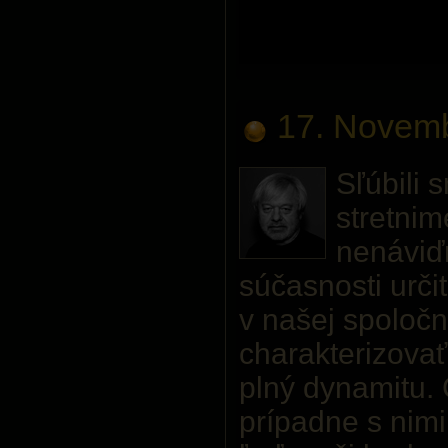
17. Novem
Sľúbili 
stretnim
nenáviď
súčasnosti urči
v našej spoločn
charakterizovať
plný dynamitu. 
prípadne s nimi