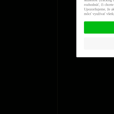
skúsenosť (tracking 
rozhodnúť, či chcete
Upozorňujeme, že ak
môcť využívať všetky