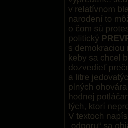
v relatívnom bl
narodení to môž
o čom sú protes
politický
PREV
s demokraciou 
keby sa chcel 
dozvedieť prečo
a litre jedovatý
plných ohovára
hodnej potláča
tých, ktorí nep
V textoch napís
„odporu“ sa ob