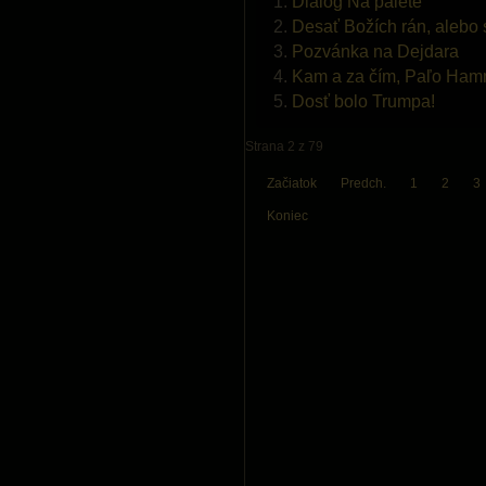
Dialóg Na palete
Desať Božích rán, alebo s
Pozvánka na Dejdara
Kam a za čím, Paľo Ham
Dosť bolo Trumpa!
Strana 2 z 79
Začiatok
Predch.
1
2
3
Koniec