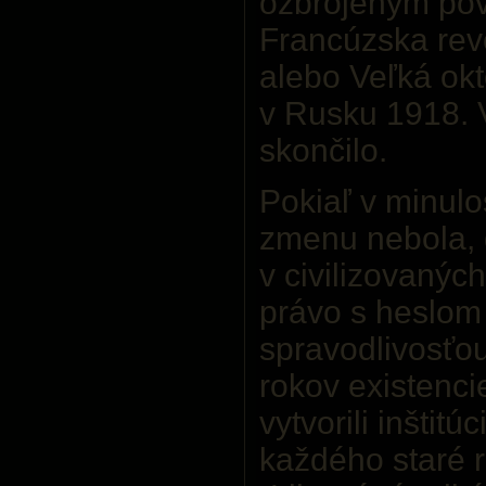
ozbrojeným pov
Francúzska revo
alebo Veľká okt
v Rusku 1918. V
skončilo.
Pokiaľ v minulos
zmenu nebola, 
v civilizovanýc
právo s heslom 
spravodlivosťou
rokov existenc
vytvorili inštitú
každého staré 