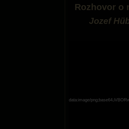
Rozhovor o 
Jozef Hüb
data:image/png;base64,i