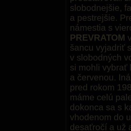
slobodnejšie, f
a pestrejšie. P
námestia s vie
PREVRATOM
v
šancu vyjadriť 
v slobodných v
si mohli vybrať
a červenou. Iná
pred rokom 198
máme celú pale
dokonca sa s 
vhodenom do uri
desaťročí a už 