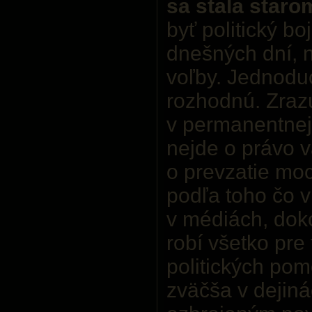
sa stala star
byť politický bo
dnešných dní, n
voľby. Jednodu
rozhodnú. Zraz
v permanentnej 
nejde o právo v
o prevzatie moc
podľa toho čo v
v médiách, dok
robí všetko pre
politických pom
zväčša v dejiná