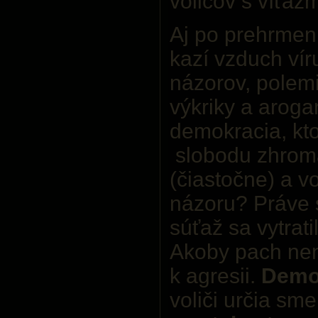
voličov s víťaz
Aj po prehrmen
kazí vzduch vír
názorov, polem
výkriky a aroga
demokracia, kt
slobodu zhrom
(čiastočne) a v
názoru? Práve 
súťaž sa vytrati
Akoby pach nen
k agresii.
Demo
voliči určia sm