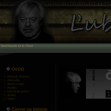
Nachádzate sa tu:
Úvod
ÚVOD
Hlavná stránka
Aktuality
Niečo o nás
Hudba
Literárne práce
Audio
Video
Čierne na bielom