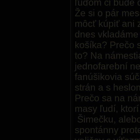
ľuďom či bude d
Že si o pár me
môcť kúpiť ani z
dnes vkladáme
košíka? Prečo 
to? Na námestia
jednofarební n
fanúšikovia sú
strán a s heslo
Prečo sa na ná
masy ľudí, ktorí
Šimečku, alebo 
spontánny prot