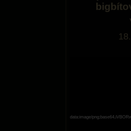
bigbíto
18
data:image/png;base64,i