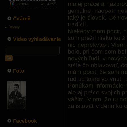
mojej práce a názorov
Celkove
4914368
geniálne, naopak nie
taký je človek. Génio
Čitáreň
tradícii.
Články
Niekedy mám pocit, n
som prežil niekoľko ž
Video vyhľadávanie
nič neprekvapí. Viem, 
bolo, pri čom som bol 
nových ľudí, v nových
Go
stále čo objavovať, č
Foto
mám pocit, že som ma
rád sa tajne vo vnútr
Ponúkam informácie ni
ale aj práce svojich pr
vážim. Viem, že tu n
zalistovať v denníku
Facebook