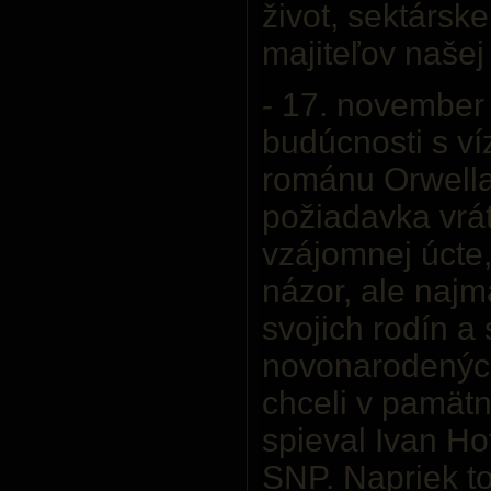
život, sektársk
majiteľov našej
- 17. november
budúcnosti s v
románu Orwella
požiadavka vráti
vzájomnej úcte,
názor, ale najm
svojich rodín a
novonarodenýc
chceli v pamätn
spieval Ivan H
SNP. Napriek t