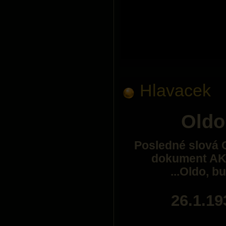
Hlavacek
Oldo
Posledné slová O
dokument A
...Oldo, b
26.1.19