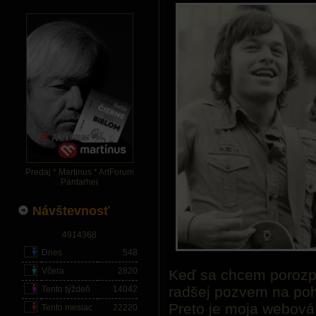
Predaj * Martinus * ArtForum
Pantarhei
Návštevnosť
4914368
Dnes
548
Včera
2820
Keď sa chcem porozpr
radšej pozvem na poh
Tento týždeň
14042
Preto je moja webová
Tento mesiac
22220