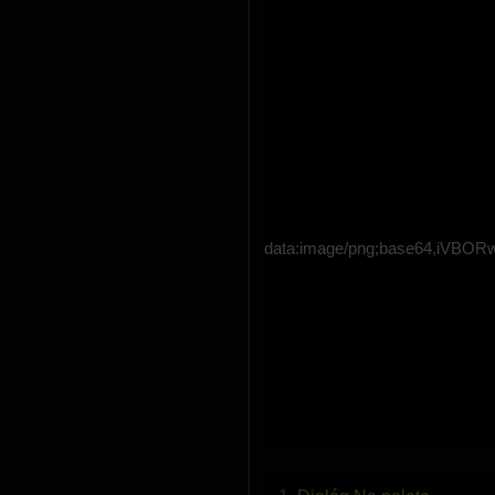
data:image/png;base64,i