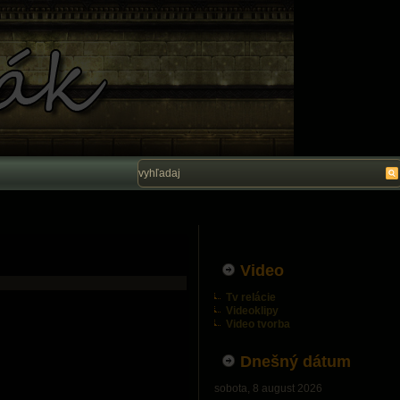
Vítam Vás na stránke Ľubo Belák. Dúfam, ž
Video
Tv relácie
Videoklipy
Video tvorba
Dnešný dátum
sobota, 8 august 2026