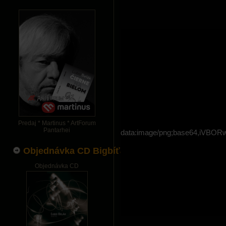
Predaj * Martinus * ArtForum
Pantarhei
data:image/png;base64,i
Objednávka CD Bigbíťák
Objednávka CD