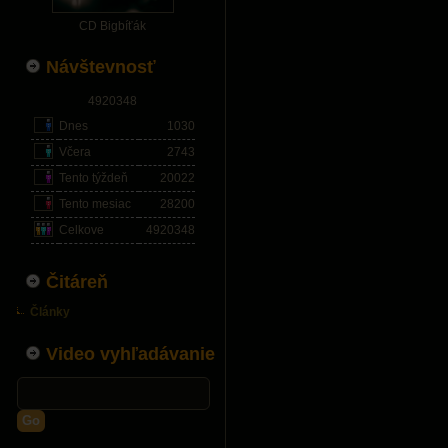
CD Bigbíťák
Návštevnosť
4920348
Dnes
1030
Včera
2743
Tento týždeň
20022
Tento mesiac
28200
Celkove
4920348
Čitáreň
Články
Video vyhľadávanie
Go