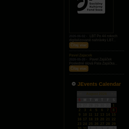
LBT Po 44 rokoch
2026-06-02 -
digitalizované nahrávky LBT...
Čítaj viac
Pavel Zajacek
Pavel Zajáček
2026-05-20 -
Posledné slová Pala Zajáčka...
Čítaj viac
JEvents Calendar
«
<
August
2026
>
»
S
M
T
W
T
F
S
26
27
28
29
30
31
1
2
3
4
5
6
7
8
9
10
11
12
13
14
15
16
17
18
19
20
21
22
23
24
25
26
27
28
29
30
31
1
2
3
4
5