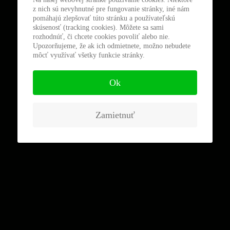
z nich sú nevyhnutné pre fungovanie stránky, iné nám
pomáhajú zlepšovať túto stránku a používateľskú
skúsenosť (tracking cookies). Môžete sa sami
rozhodnúť, či chcete cookies povoliť alebo nie.
Upozorňujeme, že ak ich odmietnete, možno nebudete
môcť využívať všetky funkcie stránky.
Ok
Zamietnuť