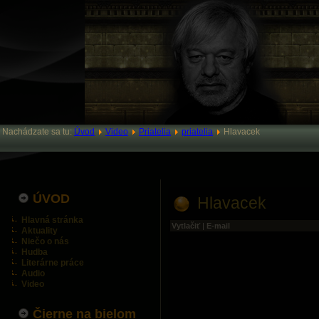
Nachádzate sa tu:
Úvod
Video
Priatelia
priatelia
Hlavacek
ÚVOD
Hlavacek
Hlavná stránka
Vytlačiť
|
E-mail
Aktuality
Niečo o nás
Hudba
Literárne práce
Audio
Video
Čierne na bielom