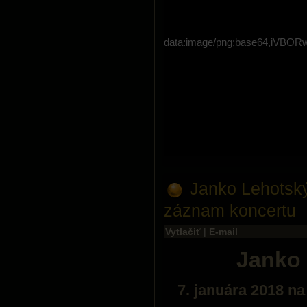
data:image/png;base64,i
Janko Lehotský
záznam koncertu
Vytlačiť
|
E-mail
Janko 
7. januára 2018 n