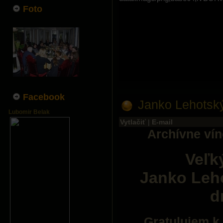
Foto
Facebook
Janko Lehotsk
Lubomir Belak
Vytlačiť
|
E-mail
Archívne ví
Veľk
Janko Leho
d
Gratulujem k 