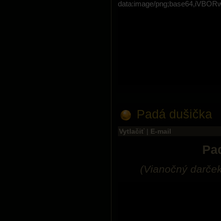
data:image/png;base64,i
Padá dušička
Vytlačiť
|
E-mail
Pa
(Vianočný darče