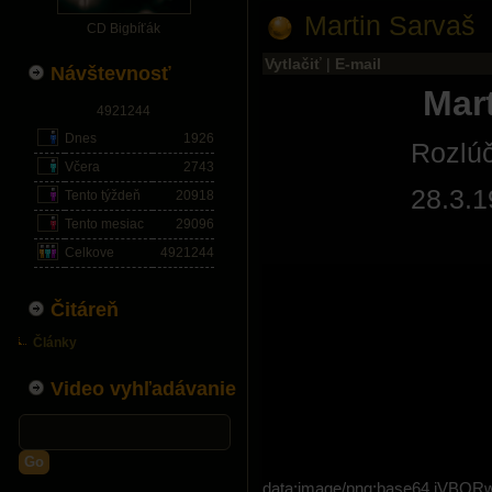
Martin Sarvaš
CD Bigbíťák
Vytlačiť
|
E-mail
Návštevnosť
Mar
4921244
Dnes
1926
Rozlú
Včera
2743
28.3.1
Tento týždeň
20918
Tento mesiac
29096
Celkove
4921244
Čitáreň
Články
Video vyhľadávanie
Go
data:image/png;base64,i