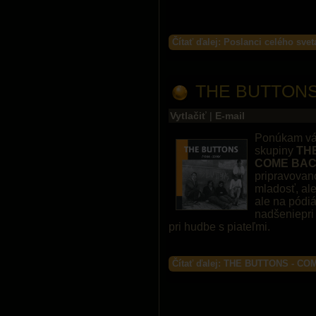
Čítať ďalej: Poslanci celého svet
THE BUTTONS
Vytlačiť
|
E-mail
Ponúkam vám
skupiny
TH
COME BAC
pripravovan
mladosť, ale
ale na pódiá
nadšeniepri 
pri hudbe s piateľmi.
Čítať ďalej: THE BUTTONS - C