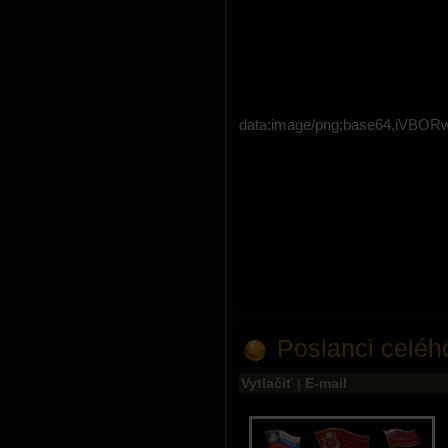
data:image/png;base64,i
Poslanci celého
Vytlačiť
|
E-mail