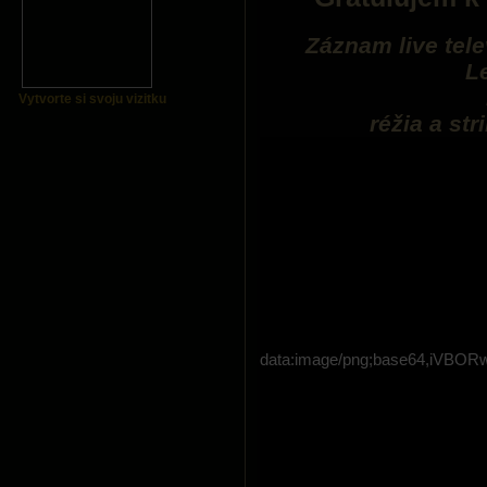
Záznam live tel
L
Vytvorte si svoju vizitku
réžia a st
data:image/png;base64,i