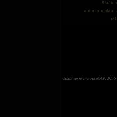
Skráten
autori projektu 
réž
data:image/png;base64,i