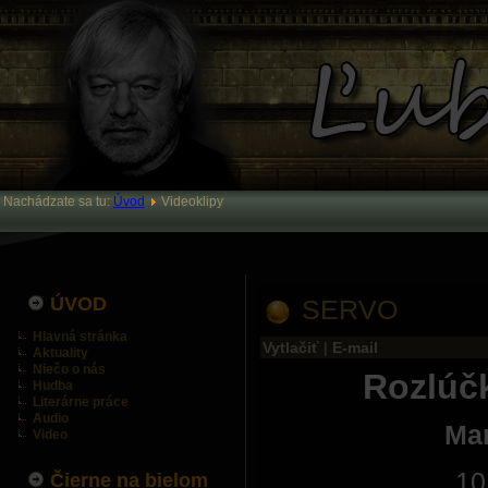
Nachádzate sa tu:
Úvod
Videoklipy
ÚVOD
SERVO
Hlavná stránka
Vytlačiť
|
E-mail
Aktuality
Niečo o nás
Rozlúč
Hudba
Literárne práce
Audio
Mar
Video
10
Čierne na bielom