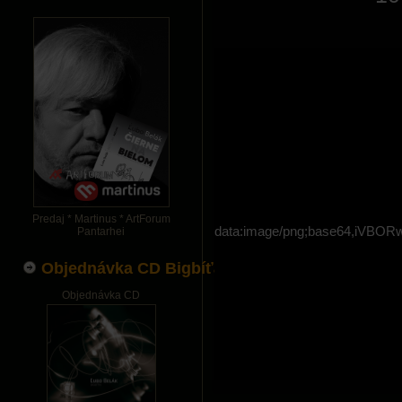
Predaj * Martinus * ArtForum
data:image/png;base64,i
Pantarhei
Objednávka CD Bigbíťák
Objednávka CD