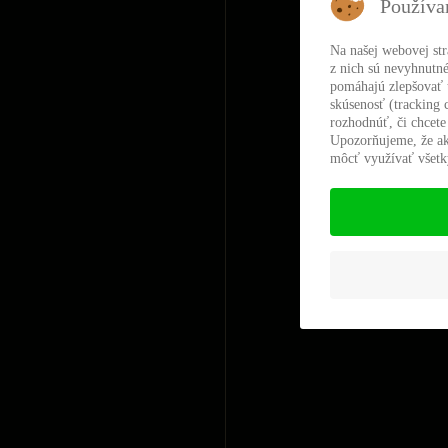
Používa
Na našej webovej st
z nich sú nevyhnutné
pomáhajú zlepšovať t
skúsenosť (tracking 
rozhodnúť, či chcete
Upozorňujeme, že ak
môcť využívať všetky