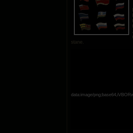
stane.
data:image/png;base64,i