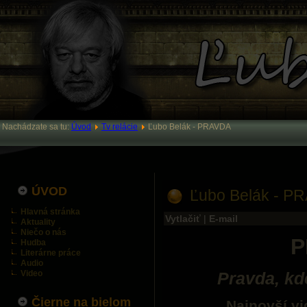
Nachádzate sa tu:
Úvod
Tv relácie
Ľubo Belák - PRAVDA
ÚVOD
Ľubo Belák - P
Hlavná stránka
Vytlačiť
|
E-mail
Aktuality
Niečo o nás
P
Hudba
Literárne práce
Audio
Video
Pravda, kde
Čierne na bielom
Najnovší vi