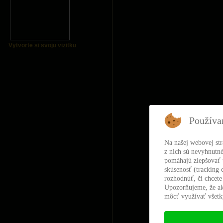
Vytvorte si svoju vizitku
Používa
Na našej webovej st
z nich sú nevyhnutné
pomáhajú zlepšovať t
skúsenosť (tracking 
rozhodnúť, či chcete
Upozorňujeme, že ak
môcť využívať všetky