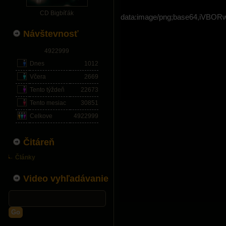
CD Bigbíťák
data:image/png;base64,i
Návštevnosť
4922999
Dnes
1012
Včera
2669
Tento týždeň
22673
Tento mesiac
30851
Celkove
4922999
Čitáreň
Články
Video vyhľadávanie
Go