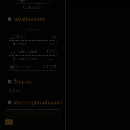
CD Bigbíťák
Návštevnosť
4919851
Dnes
533
Včera
2743
Tento týždeň
19525
Tento mesiac
27703
Celkove
4919851
Čitáreň
Články
Video vyhľadávanie
Go