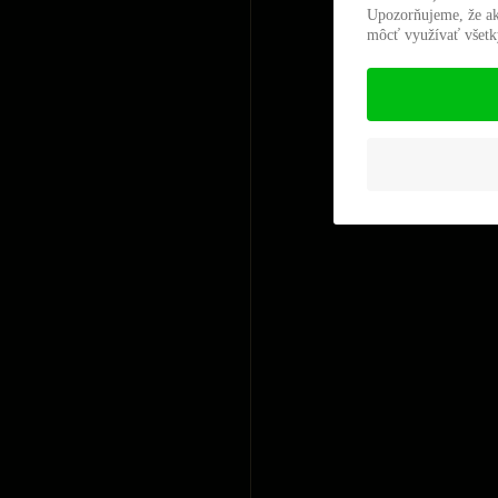
Upozorňujeme, že ak
môcť využívať všetky