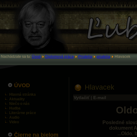
Nachádzate sa tu:
Úvod
Diplomová práca
Priatelia
priatelia
Hlavacek
ÚVOD
Hlavacek
Hlavná stránka
Vytlačiť
|
E-mail
Aktuality
Niečo o nás
Oldo
Hudba
Literárne práce
Audio
Video
Posledné slová
dokument 
...Oldo,
Čierne na bielom