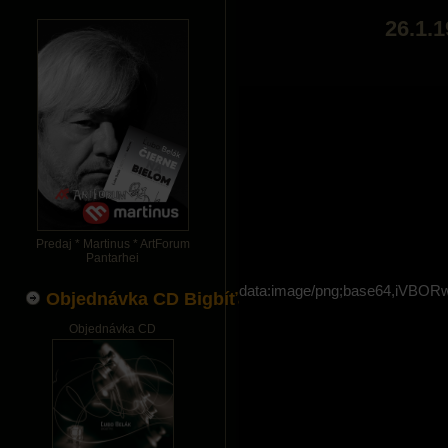
26.1.1
Predaj * Martinus * ArtForum
Pantarhei
data:image/png;base64,i
Objednávka CD Bigbíťák
Objednávka CD