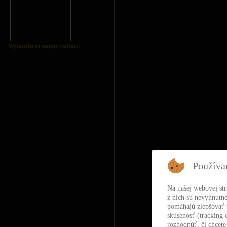
Vytvorte si svoju vizitku
Používa
Na našej webovej st
z nich sú nevyhnutné
pomáhajú zlepšovať t
skúsenosť (tracking 
rozhodnúť, či chcete