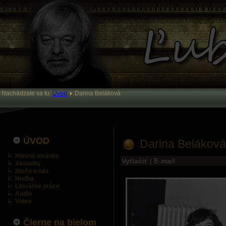
Nachádzate sa tu:
Úvod
Darina Beláková
ÚVOD
Darina Beláková
Hlavná stránka
Vytlačiť
|
E-mail
Aktuality
Niečo o nás
Hudba
Literárne práce
Audio
Video
Čierne na bielom