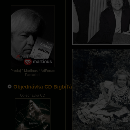
Predaj * Martinus * ArtForum
Pantarhei
Objednávka CD Bigbíťák
Objednávka CD