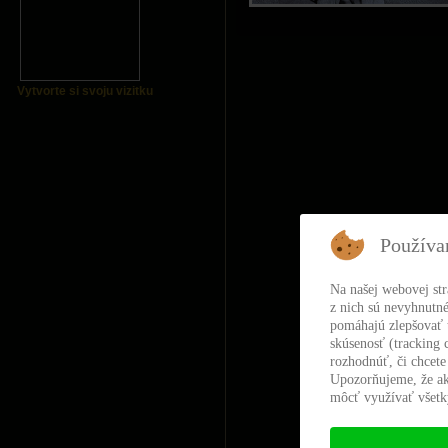
Vytvorte si svoju vizitku
Používa
Na našej webovej st
z nich sú nevyhnutné
pomáhajú zlepšovať t
skúsenosť (tracking 
rozhodnúť, či chcete
Upozorňujeme, že ak
môcť využívať všetky