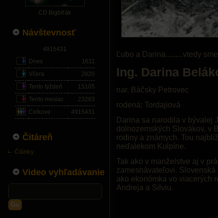
CD Bigbíťák
Návštevnosť
4915431
Ľubo a Darina.........vtedy sm
Dnes
1611
Ing. Darina Belá
Včera
2820
Tento týždeň
15105
nar. Báčsky Petrovec
Tento mesiac
23283
rodená: Tordajiová
Celkove
4915431
Darina sa narodila v bývalej 
dolnozemských Slovákov, v 
Čitáreň
rodiny a známych. Tou najbli
neďalekom Kulpíne.
Články
Tak ako v manželstve aj v pr
zamesnávateľovi. Slovenská te
Video vyhľadávanie
ako ekonómka vo viacerých re
Andreja a Silviu.
Go