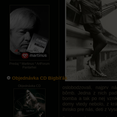
Predaj * Martinus * ArtForum
Pantarhei
Objednávka CD Bigbíťák
Objednávka CD
oslobodzovali, najprv n
bômb. Jedna z nich padl
bomba a tak po nej vznik
domy vtedy nebolo, z krá
ihrisko pre nás, deti z Vy