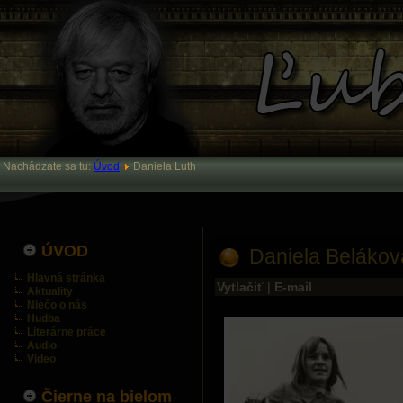
Nachádzate sa tu:
Úvod
Daniela Luth
ÚVOD
Daniela Belákov
Hlavná stránka
Vytlačiť
|
E-mail
Aktuality
Niečo o nás
Hudba
Literárne práce
Audio
Video
Čierne na bielom