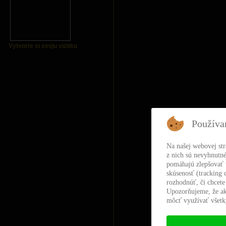
Vytvorte si svoju vizitku
Používa
Na našej webovej st
z nich sú nevyhnutné
pomáhajú zlepšovať t
skúsenosť (tracking 
rozhodnúť, či chcete
Upozorňujeme, že ak
môcť využívať všetky