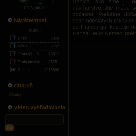
Danica, ako sme ju do
návrhárstvo. Ale móde 
CD Bigbíťák
dočasne. Podobne dočas
Návštevnosť
sedemdesiatych rokov min
do Hamburgu, kde žije d
4918899
Hansa. Je to Nemec, preto
Dnes
2324
Včera
2755
Tento týždeň
18573
Tento mesiac
26751
Celkove
4918899
Čitáreň
Články
Video vyhľadávanie
Go