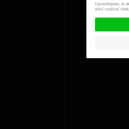
Upozorňujeme, že ak
môcť využívať všetky