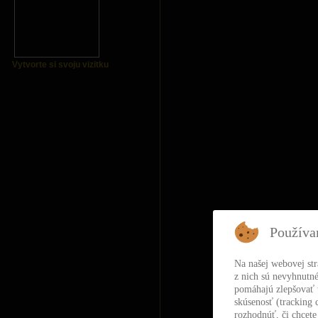
Vytvorte si svoju vizitku
Používa
Na našej webovej st
z nich sú nevyhnutné
pomáhajú zlepšovať t
skúsenosť (tracking 
rozhodnúť, či chcete