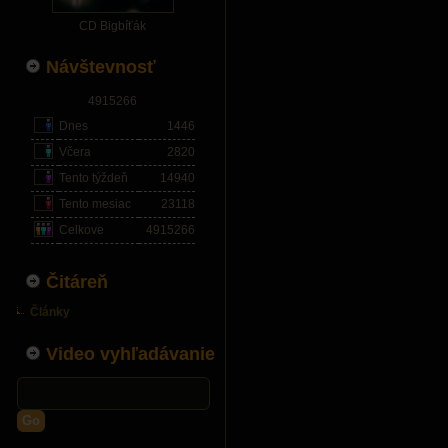
CD Bigbíťák
Návštevnosť
4915266
Dnes
1446
Včera
2820
Tento týždeň
14940
Tento mesiac
23118
Celkove
4915266
Čitáreň
Články
Video vyhľadávanie
Go