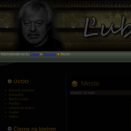
Nachádzate sa tu:
Úvod
Novinky
Mesto
ÚVOD
Mesto
Hlavná stránka
Vytlačiť
|
E-mail
Aktuality
Niečo o nás
Hudba
Literárne práce
Audio
Video
Čierne na bielom