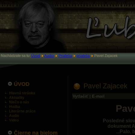
Nachádzate sa tu:
Úvod
Audio
Priatelia
priatelia
Pavel Zajacek
ÚVOD
Pavel Zajacek
Hlavná stránka
Vytlačiť
|
E-mail
Aktuality
Niečo o nás
Pav
Hudba
Literárne práce
Audio
Video
Posledné slová
dokument 
...Palo,
Čierne na bielom