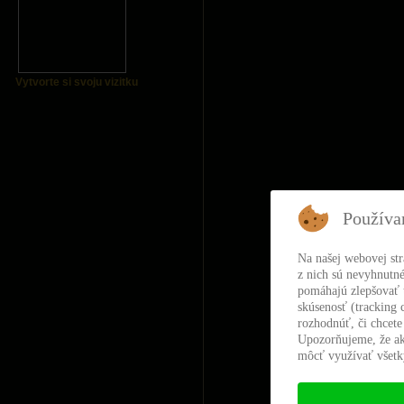
Vytvorte si svoju vizitku
Používa
Na našej webovej st
z nich sú nevyhnutné
pomáhajú zlepšovať t
skúsenosť (tracking 
rozhodnúť, či chcete
Upozorňujeme, že ak
môcť využívať všetky