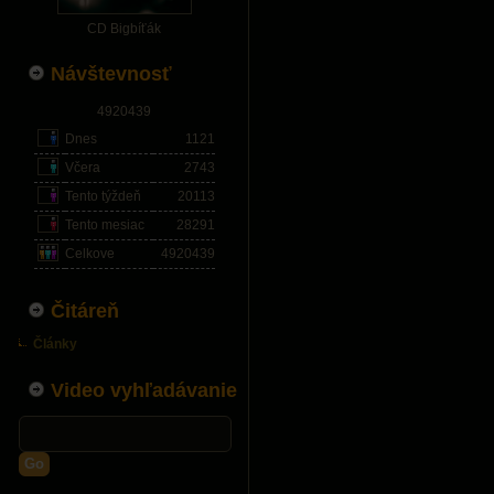
CD Bigbíťák
Návštevnosť
4920439
Dnes
1121
Včera
2743
Tento týždeň
20113
Tento mesiac
28291
Celkove
4920439
Čitáreň
Články
Video vyhľadávanie
Go