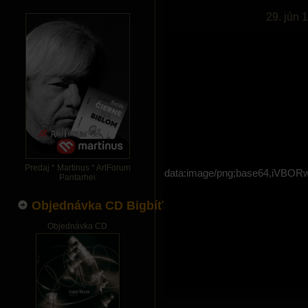
29. jún 
Predaj * Martinus * ArtForum
data:image/png;base64,i
Pantarhei
Objednávka CD Bigbíťák
Objednávka CD