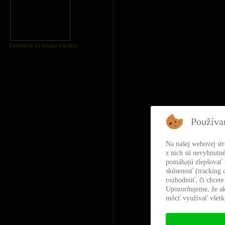
Vytvorte si svoju vizitku
Používa
Na našej webovej st
z nich sú nevyhnutné
pomáhajú zlepšovať t
skúsenosť (tracking 
rozhodnúť, či chcete
Upozorňujeme, že ak
môcť využívať všetky