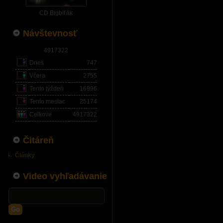
CD Bigbíťák
Návštevnosť
4917322
Dnes
747
Včera
2755
Tento týždeň
16996
Tento mesiac
25174
Celkove
4917322
Čitáreň
Články
Video vyhľadávanie
Go