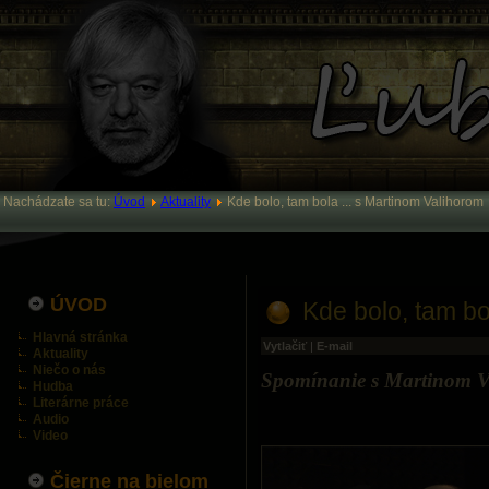
Nachádzate sa tu:
Úvod
Aktuality
Kde bolo, tam bola ... s Martinom Valihorom
ÚVOD
Kde bolo, tam bo
Hlavná stránka
Vytlačiť
|
E-mail
Aktuality
Niečo o nás
Spomínanie s Martinom 
Hudba
Literárne práce
Audio
Video
Čierne na bielom