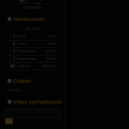
CD Bigbíťák
Návštevnosť
4923329
Dnes
1342
Včera
2669
Tento týždeň
23003
Tento mesiac
31181
Celkove
4923329
Čitáreň
Články
Video vyhľadávanie
Go