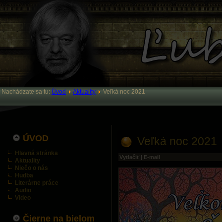
Nachádzate sa tu:
Úvod
Aktuality
Veľká noc 2021
ÚVOD
Veľká noc 2021
Hlavná stránka
Vytlačiť
|
E-mail
Aktuality
Niečo o nás
Hudba
Literárne práce
Audio
Video
Čierne na bielom