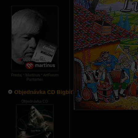
Predaj * Martinus * ArtForum
Pantarhei
Objednávka CD Bigbíťák
Objednávka CD