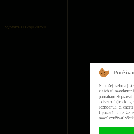
Vytvorte si svoju vizitku
Používa
Na našej webovej st
z nich sú nevyhnutné
pomáhajú zlepšovať t
skúsenosť (tracking 
rozhodnúť, či chcete
Upozorňujeme, že ak
môcť využívať všetky