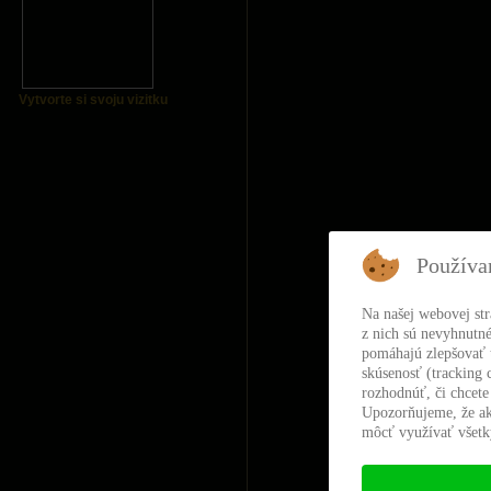
Vytvorte si svoju vizitku
Používa
Na našej webovej st
z nich sú nevyhnutné
pomáhajú zlepšovať t
skúsenosť (tracking 
rozhodnúť, či chcete
Upozorňujeme, že ak
môcť využívať všetky