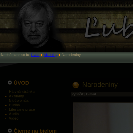
Nachádzate sa tu:
Úvod
Aktuality
Narodeniny
ÚVOD
Narodeniny
Hlavná stránka
Vytlačiť
|
E-mail
Aktuality
Niečo o nás
Hudba
Literárne práce
Audio
Video
Čierne na bielom