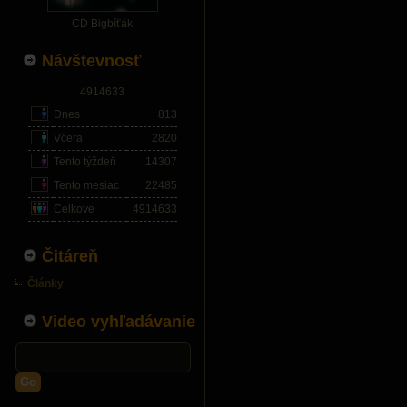
CD Bigbíťák
Návštevnosť
4914633
Dnes
813
Včera
2820
Tento týždeň
14307
Tento mesiac
22485
Celkove
4914633
Čitáreň
Články
Video vyhľadávanie
Go