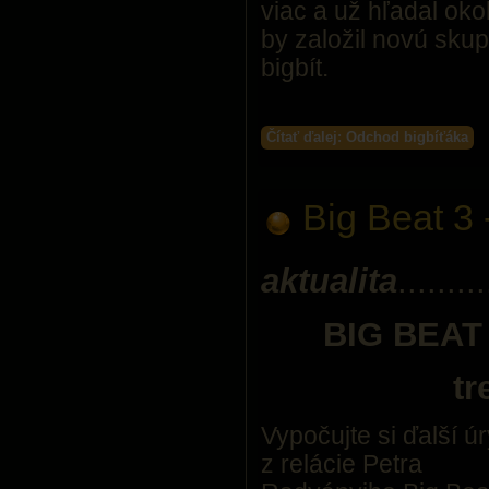
viac a už hľadal oko
by založil novú skup
bigbít.
Čítať ďalej: Odchod bigbíťáka
Big Beat 3 
aktualita
.........
BIG BEAT
tr
Vypočujte si ďalší ú
z relácie Petra