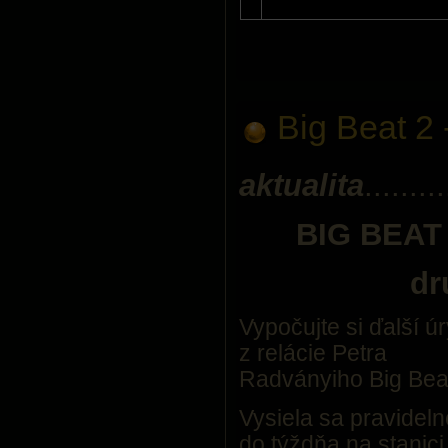
Big Beat 2 
aktualita
.........
BIG BEAT
dr
Vypočujte si ďalší ú
z relácie Petra
Radványiho Big Bea
Vysiela sa pravideln
do týždňa na stanici