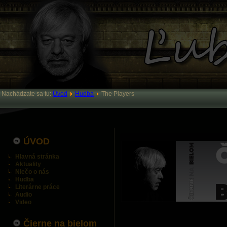
Nachádzate sa tu:
Úvod
Hudba
The Players
ÚVOD
Hlavná stránka
Aktuality
Niečo o nás
Hudba
Literárne práce
Audio
Video
Čierne na bielom