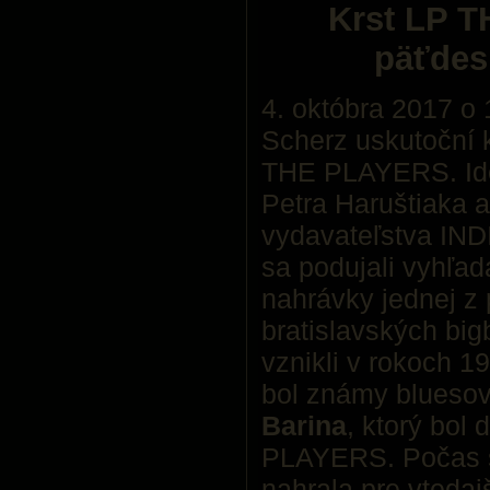
Krst LP 
päťdes
4. októbra 2017 o
Scherz uskutoční k
THE PLAYERS. Ide 
Petra Haruštiaka 
vydavateľstva IN
sa podujali vyhľad
nahrávky jednej z
bratislavských big
vznikli v rokoch 1
bol známy bluesov
Barina
, ktorý bol
PLAYERS. Počas sv
nahrala pre vteda