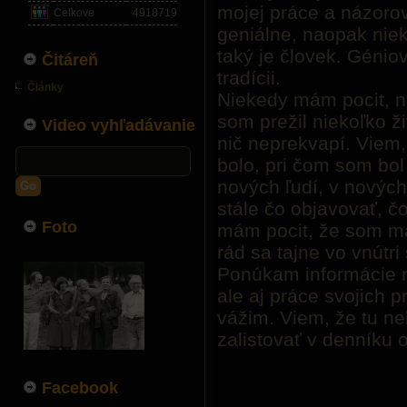
mojej práce a názorov
Celkove
4918719
geniálne, naopak nie
taký je človek. Génio
Čitáreň
tradícii.
Články
Niekedy mám pocit, n
som prežil niekoľko ž
Video vyhľadávanie
nič neprekvapí. Viem, 
bolo, pri čom som bol 
nových ľudí, v nových
Go
stále čo objavovať, č
Foto
mám pocit, že som ma
rád sa tajne vo vnútr
Ponúkam informácie ni
ale aj práce svojich pr
vážim. Viem, že tu n
zalistovať v denníku
Facebook