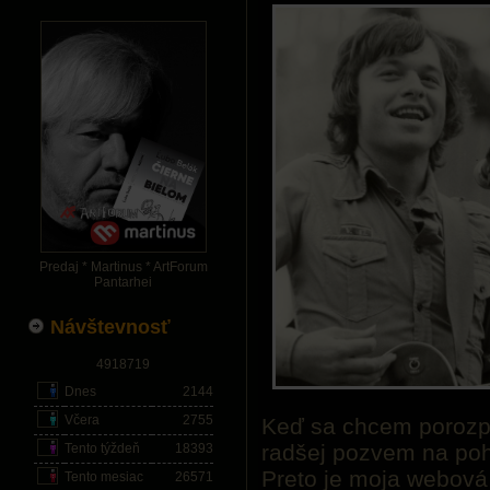
Predaj * Martinus * ArtForum
Pantarhei
Návštevnosť
4918719
Dnes
2144
Včera
2755
Keď sa chcem porozpr
radšej pozvem na poh
Tento týždeň
18393
Preto je moja webová
Tento mesiac
26571