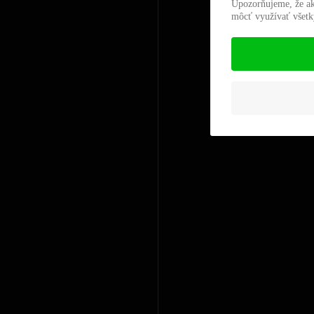
Upozorňujeme, že ak
môcť využívať všetky