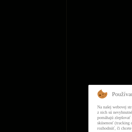
Používa
Na našej webovej st
z nich sú nevyhnutné
pomáhajú zlepšovať t
skúsenosť (tracking 
rozhodnúť, či chcete