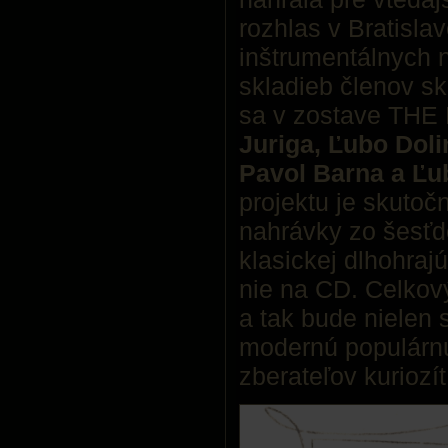
rozhlas v Bratisla
inštrumentálnych
skladieb členov sk
sa v zostave THE
Juriga, Ľubo Doli
Pavol Barna a Ľu
projektu je skutoč
nahrávky zo šesťd
klasickej dlhohrajú
nie na CD. Celkov
a tak bude nielen
modernú populárnu 
zberateľov kuriozí