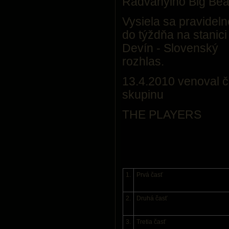
Radványiho Big Bea
Vysiela sa pravideln
do týždňa na stanici
Devín - Slovenský
rozhlas.
13.4.2010 venoval č
skupinu
THE PLAYERS
1.
Prvá časť
2.
Druhá časť
3.
Tretia časť