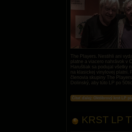
The Players. Nestihli ani vyd
platne a viacero nahrávok v
Haruštiak sa podujal všetky 
na klasickej vinylovej platni.
členovia skupiny The Players
Dolinský, aby túto LP po 50tic
Čítať ďalej: Októbrový krst LP p
KRST LP 