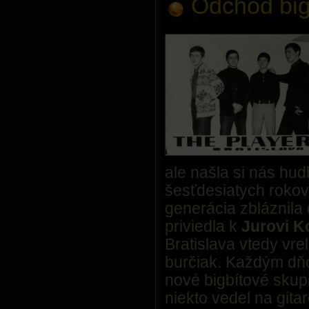
Odchod big
ale našla si nás hud
šesťdesiatych rokov
generácia zbláznila
priviedla k
Jurovi K
Bratislava vtedy vr
burčiak. Každým dňom
nové bigbítové skupi
niekto vedel na gita