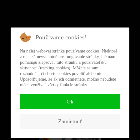
BIGBÍŤÁK
Používame cookies!
Na našej webovej stránke používame cookies. Niektoré
z nich sú nevyhnutné pre fungovanie stránky, iné nám
pomáhajú zlepšovať túto stránku a používateľskú
skúsenosť (tracking cookies). Môžete sa sami
rozhodnúť, či chcete cookies povoliť alebo nie.
Upozorňujeme, že ak ich odmietnete, možno nebudete
môcť využívať všetky funkcie stránky.
Ok
SLOVÁ
Zamietnuť