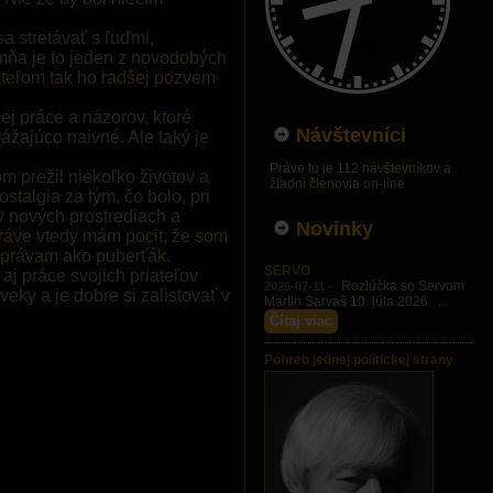
a stretávať s ľuďmi,
 mňa je to jeden z novodobých
teľom tak ho radšej pozvem
ej práce a názorov, ktoré
Návštevníci
ážajúco naivné. Ale taký je
Práve tu je 112 návštevníkov a
 prežil niekoľko životov a
žiadni členovia on-line
stalgia za tým, čo bolo, pri
 v nových prostrediach a
Novinky
 Práve vtedy mám pocit, že som
 správam ako puberťák.
SERVO
aj práce svojich priateľov
Rozlúčka so Servom
2026-07-11 -
eky a je dobre si zalistovať v
Martin Sarvaš 10. júla.2026 ...
Čítaj viac
Pohreb jednej politickej strany