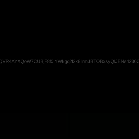
VR4AYXQoW7CUBjF8f9IYWkgq2l2k8llrmJBTOBxsyQlJENs4236