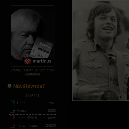
Predaj * Martinus * ArtForum
Pantarhei
Návštevnosť
4916381
Dnes
2561
Včera
2820
Tento týždeň
16055
Tento mesiac
24233