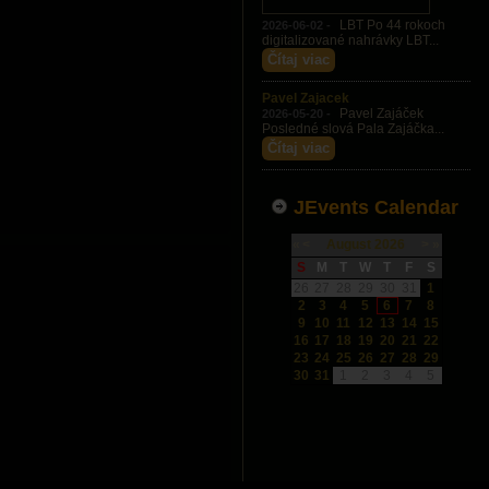
LBT Po 44 rokoch
2026-06-02 -
digitalizované nahrávky LBT...
Čítaj viac
Pavel Zajacek
Pavel Zajáček
2026-05-20 -
Posledné slová Pala Zajáčka...
Čítaj viac
JEvents Calendar
«
<
August
2026
>
»
S
M
T
W
T
F
S
26
27
28
29
30
31
1
2
3
4
5
6
7
8
9
10
11
12
13
14
15
16
17
18
19
20
21
22
23
24
25
26
27
28
29
30
31
1
2
3
4
5