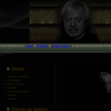
Nachádzate sa tu:
Úvod
Priatelia
priateľ rodinný
Spomienka na Braňa Hron
ÚVOD
Hlavná stránka
Aktuality
Niečo o nás
Hudba
Literárne práce
Audio
Video
Čierne na bielom