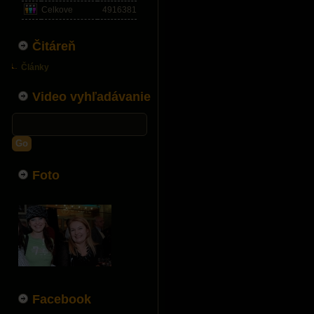
Celkove
4916381
Čitáreň
Články
Video vyhľadávanie
Go
Foto
Facebook