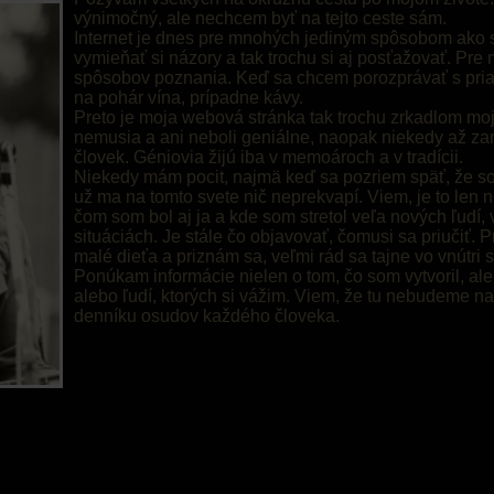
výnimočný, ale nechcem byť na tejto ceste sám.
Internet je dnes pre mnohých jediným spôsobom ako s
vymieňať si názory a tak trochu si aj posťažovať. Pre
spôsobov poznania. Keď sa chcem porozprávať s pria
na pohár vína, prípadne kávy.
Preto je moja webová stránka tak trochu zrkadlom moj
nemusia a ani neboli geniálne, naopak niekedy až zar
človek. Géniovia žijú iba v memoároch a v tradícii.
Niekedy mám pocit, najmä keď sa pozriem späť, že som
už ma na tomto svete nič neprekvapí. Viem, je to len no
čom som bol aj ja a kde som stretol veľa nových ľudí,
situáciách. Je stále čo objavovať, čomusi sa priučiť.
malé dieťa a priznám sa, veľmi rád sa tajne vo vnútri
Ponúkam informácie nielen o tom, čo som vytvoril, ale 
alebo ľudí, ktorých si vážim. Viem, že tu nebudeme nav
denníku osudov každého človeka.