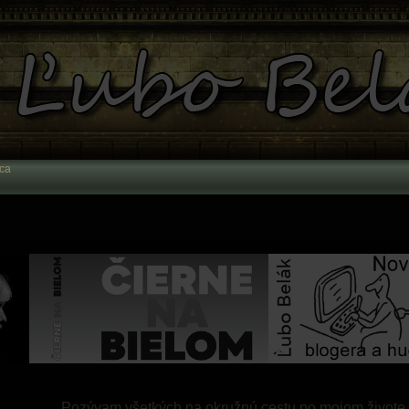
ca
Pozývam všetkých na okružnú cestu po mojom živote. 