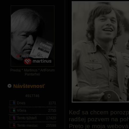
Predaj * Martinus * ArtForum
Pantarhei
Návštevnosť
4917746
Dnes
1171
Včera
2755
Keď sa chcem porozpr
radšej pozvem na poh
Tento týždeň
17420
Preto je moja webová
Tento mesiac
25598