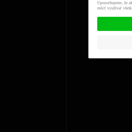
Upozorňujeme, že ak
môcť využívať všetky