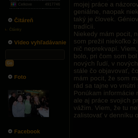
mojej práce a názorov
Celkove
4917746
geniálne, naopak nie
taký je človek. Génio
Čitáreň
tradícii.
Články
Niekedy mám pocit, n
som prežil niekoľko ž
Video vyhľadávanie
nič neprekvapí. Viem, 
bolo, pri čom som bol 
nových ľudí, v nových
Go
stále čo objavovať, č
Foto
mám pocit, že som ma
rád sa tajne vo vnútr
Ponúkam informácie ni
ale aj práce svojich pr
vážim. Viem, že tu n
zalistovať v denníku
Facebook