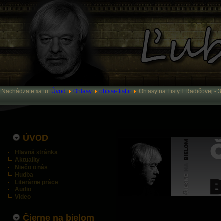
Nachádzate sa tu:
Úvod
Ohlasy
ohlasi- list ir
Ohlasy na Listy I. Radičovej - 3
ÚVOD
Hlavná stránka
Aktuality
Niečo o nás
Hudba
Literárne práce
Audio
Video
Čierne na bielom