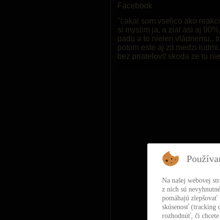
Facebook
"cakal som vselico ako reakci
si myslim ja, a zial asi aj 90
padu a to nielen vládnemu.. tr
potom este aj zit medzi ludmi.
bez priatelov!! skoda ze tu nie
Používa
Na našej webovej st
z nich sú nevyhnutné
pomáhajú zlepšovať t
skúsenosť (tracking 
rozhodnúť, či chcete