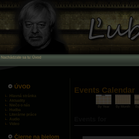
Nachádzate sa tu:
Úvod
ÚVOD
Events Calendar
Hlavná stránka
Aktuality
Niečo o nás
By Year
By Month
B
Hudba
Literárne práce
Events for
Audio
Video
Čierne na bielom