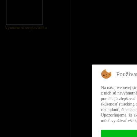
Vytvorte si svoju vizitku
Používa
Na našej webovej st
z nich sú nevyhnutné
pomáhajú zlepšovať t
skúsenosť (tracking 
rozhodnúť, či chcete
Upozorňujeme, že ak
môcť využívať všetky