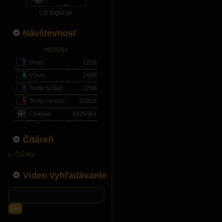
CD Bigbíťák
Návštevnosť
4926064
Dnes
1208
Včera
2869
Tento týždeň
1208
Tento mesiac
33916
Celkove
4926064
Čitáreň
Články
Video vyhľadávanie
Go