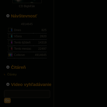
CD Bigbíťák
Návštevnosť
4914645
Dnes
825
Včera
2820
Tento týždeň
14319
Tento mesiac
22497
Celkove
4914645
Čitáreň
Články
Video vyhľadávanie
Go