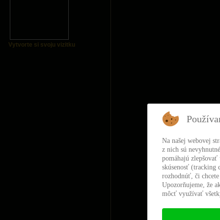
Vytvorte si svoju vizitku
Používa
Na našej webovej st
z nich sú nevyhnutné
pomáhajú zlepšovať t
skúsenosť (tracking 
rozhodnúť, či chcete
Upozorňujeme, že ak
môcť využívať všetky