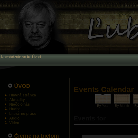
Nachádzate sa tu:
Úvod
ÚVOD
Events Calendar
Hlavná stránka
Aktuality
Niečo o nás
By Year
By Month
B
Hudba
Literárne práce
Events for
Audio
Video
Čierne na bielom