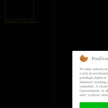
Vytvorte si svoju vizitku
Používa
Na našej webovej st
z nich sú nevyhnutné
pomáhajú zlepšovať t
skúsenosť (tracking 
rozhodnúť, či chcete
Upozorňujeme, že ak
môcť využívať všetky