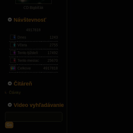
CD Bigbíťák
Návštevnosť
4917818
Dnes
1243
Včera
2755
Tento týždeň
17492
Tento mesiac
25670
Celkove
4917818
Čitáreň
Články
Video vyhľadávanie
Go