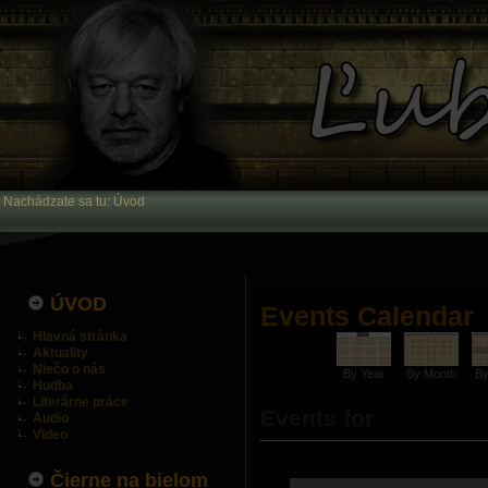
Nachádzate sa tu:
Úvod
ÚVOD
Events Calendar
Hlavná stránka
Aktuality
Niečo o nás
By Year
By Month
B
Hudba
Literárne práce
Events for
Audio
Video
Čierne na bielom