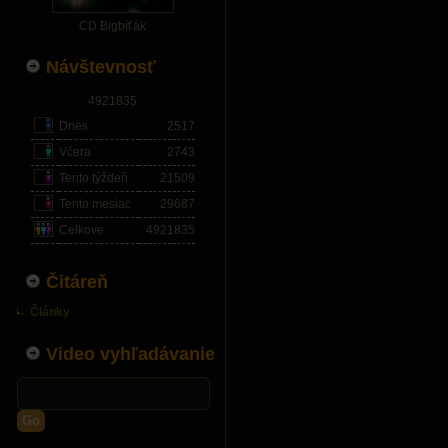
CD Bigbíťák
Návštevnosť
4921835
Dnes
2517
Včera
2743
Tento týždeň
21509
Tento mesiac
29687
Celkove
4921835
Čitáreň
Články
Video vyhľadávanie
Go