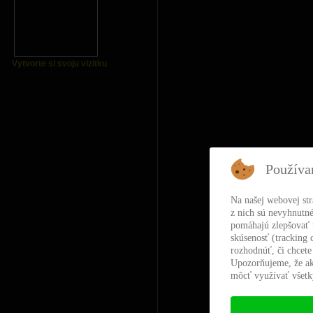
Vytvorte si svoju vizitku
Používa
Na našej webovej st
z nich sú nevyhnutné
pomáhajú zlepšovať t
skúsenosť (tracking 
rozhodnúť, či chcete
Upozorňujeme, že ak
môcť využívať všetky