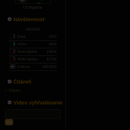
CD Bigbíťák
Návštevnosť
4923930
Dnes
1943
Včera
2669
Tento týždeň
23604
Tento mesiac
31782
Celkove
4923930
Čitáreň
Články
Video vyhľadávanie
Go