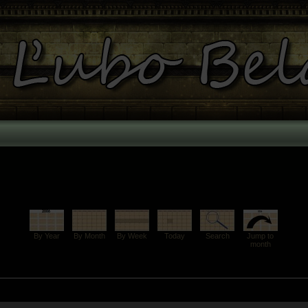
By Year
By Month
By Week
Today
Search
Jump to
month