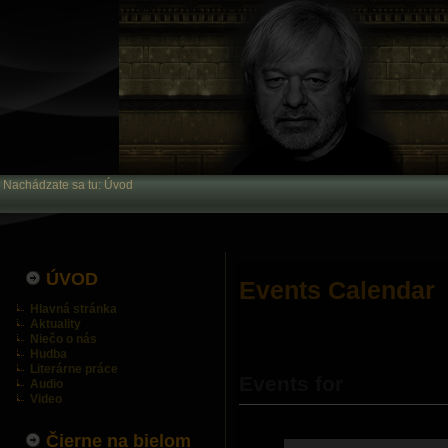
Nachádzate sa tu:
Úvod
ÚVOD
Events Calendar
Hlavná stránka
Aktuality
Niečo o nás
Hudba
Literárne práce
Events for
Audio
Video
Čierne na bielom