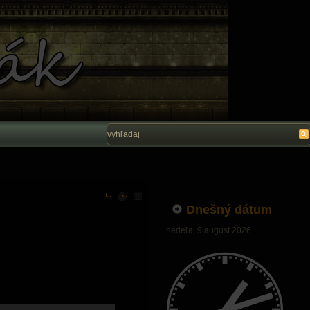
Vítam Vás na stránke Ľubo Belák. Dúfam, ž
Dnešný dátum
nedeľa, 9 august 2026