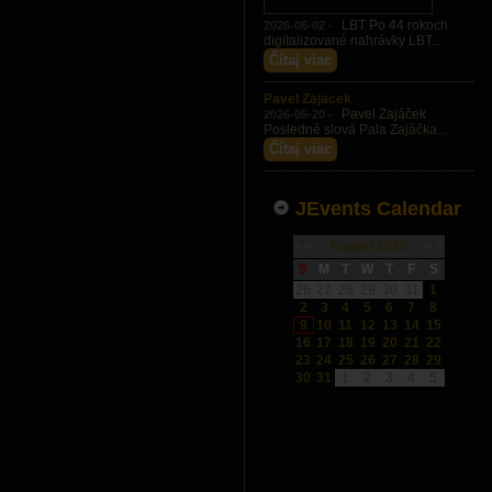
LBT Po 44 rokoch
2026-06-02 -
digitalizované nahrávky LBT...
Čítaj viac
Pavel Zajacek
Pavel Zajáček
2026-05-20 -
Posledné slová Pala Zajáčka...
Čítaj viac
JEvents Calendar
«
<
August
2026
>
»
S
M
T
W
T
F
S
26
27
28
29
30
31
1
2
3
4
5
6
7
8
9
10
11
12
13
14
15
16
17
18
19
20
21
22
23
24
25
26
27
28
29
30
31
1
2
3
4
5