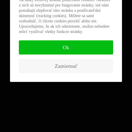
z nich sú nevyhnutné pre fungovanie stránky, iné nám
pomáhajú zlepšovať túto stránku a používateľskú
skúsenosť (tracking cookies). Môžete sa sami
rozhodnúť, či chcete cookies povoliť alebo nie.
Upozorňujeme, že ak ich odmietnete, možno nebudete
môcť využívať všetky funkcie stránky.
Ok
Zamietnuť