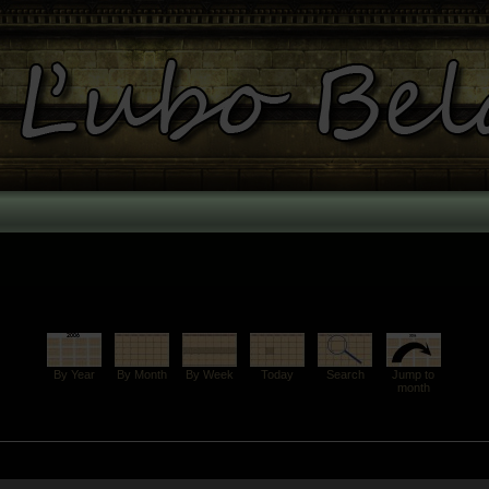
By Year
By Month
By Week
Today
Search
Jump to
month