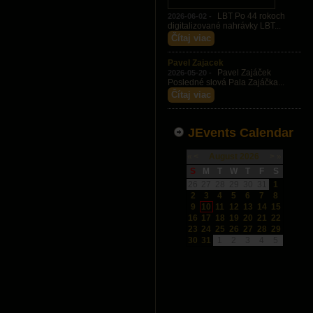
LBT Po 44 rokoch
2026-06-02 -
digitalizované nahrávky LBT...
Čítaj viac
Pavel Zajacek
Pavel Zajáček
2026-05-20 -
Posledné slová Pala Zajáčka...
Čítaj viac
JEvents Calendar
«
<
August
2026
>
»
S
M
T
W
T
F
S
26
27
28
29
30
31
1
2
3
4
5
6
7
8
9
10
11
12
13
14
15
16
17
18
19
20
21
22
23
24
25
26
27
28
29
30
31
1
2
3
4
5