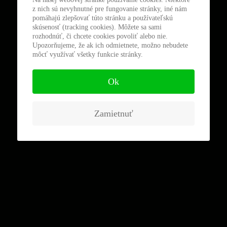
z nich sú nevyhnutné pre fungovanie stránky, iné nám
pomáhajú zlepšovať túto stránku a používateľskú
skúsenosť (tracking cookies). Môžete sa sami
rozhodnúť, či chcete cookies povoliť alebo nie.
Upozorňujeme, že ak ich odmietnete, možno nebudete
môcť využívať všetky funkcie stránky.
Ok
Zamietnuť