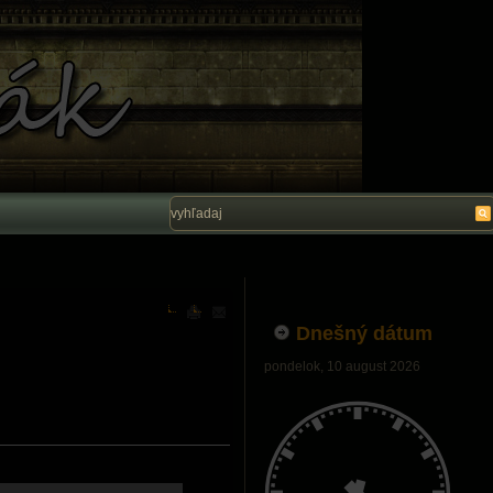
Vítam Vás na stránke Ľubo Belák. Dúfam, ž
Dnešný dátum
pondelok, 10 august 2026