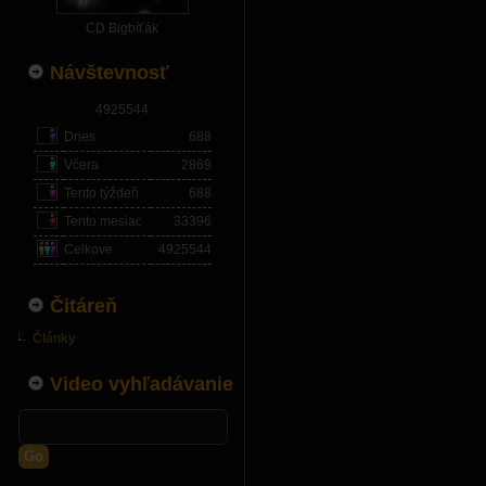
CD Bigbíťák
Návštevnosť
4925544
Dnes
688
Včera
2869
Tento týždeň
688
Tento mesiac
33396
Celkove
4925544
Čitáreň
Články
Video vyhľadávanie
Go