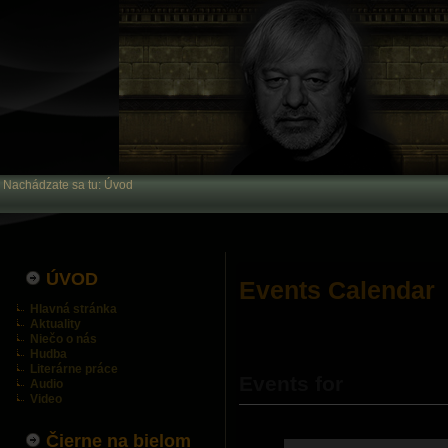
Nachádzate sa tu:
Úvod
ÚVOD
Events Calendar
Hlavná stránka
Aktuality
Niečo o nás
Hudba
Literárne práce
Events for
Audio
Video
Čierne na bielom